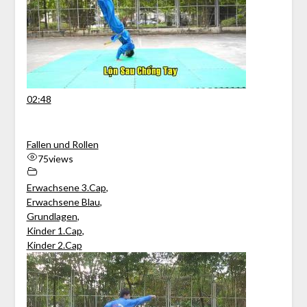
02:48
Fallen und Rollen
75
views
Erwachsene 3.Cap
,
Erwachsene Blau
,
Grundlagen
,
Kinder 1.Cap
,
Kinder 2.Cap