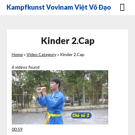
Skip
Kampfkunst Vovinam Việt Võ Đạo
to
content
Kinder 2.Cap
Home
»
Video Category
»
Kinder 2.Cap
6 videos found
00:59