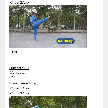
Kinder 2.Cap
01:30
Fußtritte 1..4
67
views
Erwachsene 1.Cap
,
Kinder 1.Cap
,
Kinder 2.Cap