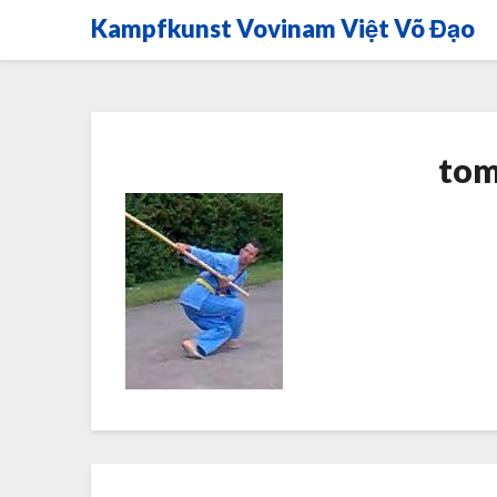
Skip
Kampfkunst Vovinam Việt Võ Đạo
to
content
tom