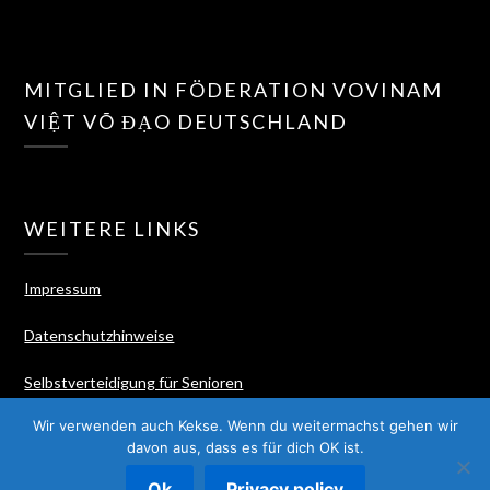
MITGLIED IN FÖDERATION VOVINAM
VIỆT VÕ ĐẠO DEUTSCHLAND
WEITERE LINKS
Impressum
Datenschutzhinweise
Selbstverteidigung für Senioren
Wir verwenden auch Kekse. Wenn du weitermachst gehen wir
davon aus, dass es für dich OK ist.
©2026 Kampfkunst Vovinam Việt Võ Đạo
| WordPress
Ok
Privacy policy