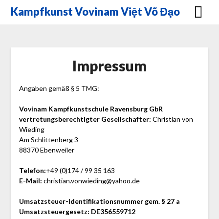
Skip
Kampfkunst Vovinam Việt Võ Đạo
to
content
Impressum
Angaben gemäß § 5 TMG:
Vovinam Kampfkunstschule Ravensburg GbR
vertretungsberechtigter Gesellschafter:
Christian von
Wieding
Am Schlittenberg 3
88370 Ebenweiler
Telefon:
+49 (0)174 / 99 35 163
E-Mail:
christian.vonwieding@yahoo.de
Umsatzsteuer-Identifikationsnummer gem. § 27 a
Umsatzsteuergesetz: DE356559712