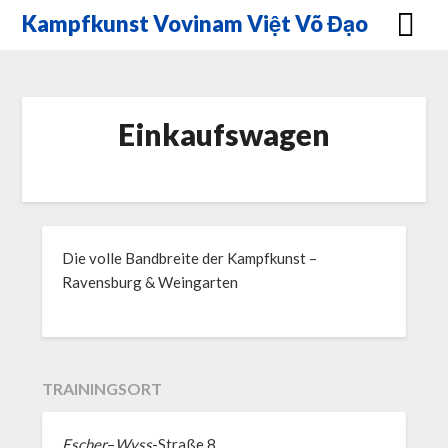
Skip
Kampfkunst Vovinam Việt Võ Đạo
to
content
Einkaufswagen
Die volle Bandbreite der Kampfkunst –
Ravensburg & Weingarten
TRAININGSORT
Escher
–
Wyss
-Straße 8