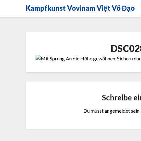
Skip
Kampfkunst Vovinam Việt Võ Đạo
to
content
DSC02
Schreibe e
Du musst
angemeldet
sein