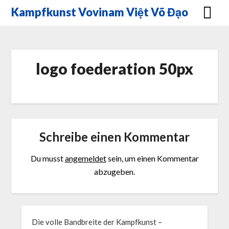
Skip
Kampfkunst Vovinam Việt Võ Đạo
to
content
logo foederation 50px
Schreibe einen Kommentar
Du musst
angemeldet
sein, um einen Kommentar
abzugeben.
Die volle Bandbreite der Kampfkunst –