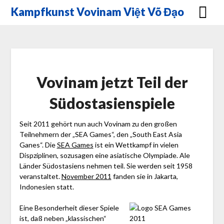
Skip
Kampfkunst Vovinam Việt Võ Đạo
to
content
Vovinam jetzt Teil der
Südostasienspiele
Seit 2011 gehört nun auch Vovinam zu den großen
Teilnehmern der „SEA Games“, den „South East Asia
Ganes“.
Die
SEA Games
ist ein Wettkampf in vielen
Dispziplinen, sozusagen eine asiatische Olympiade. Ale
Länder Südostasiens nehmen teil. Sie werden seit 1958
veranstaltet.
November 2011
fanden sie in Jakarta,
Indonesien statt.
E
ine Besonderheit dieser Spiele
ist, daß neben „klassischen“