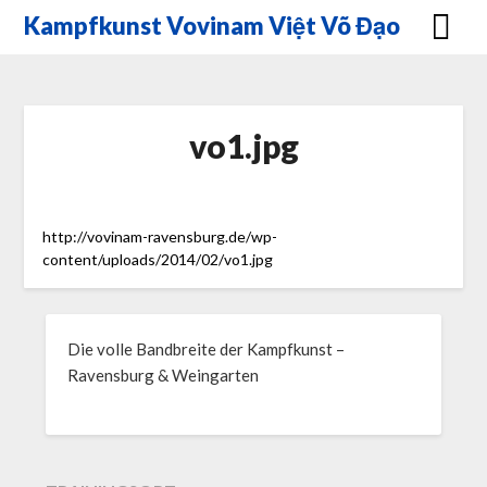
Skip
Kampfkunst Vovinam Việt Võ Đạo
to
content
vo1.jpg
http://vovinam-ravensburg.de/wp-
content/uploads/2014/02/vo1.jpg
Die volle Bandbreite der Kampfkunst –
Ravensburg & Weingarten