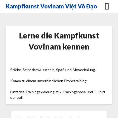
Skip
Kampfkunst Vovinam Việt Võ Đạo
to
content
Lerne die Kampfkunst
Vovinam kennen
Stärke, Selbstbewusstsein, Spaß und Abwechslung.
Komm zu einem unverbindlichen Probetraining.
Einfache Trainingskleidung, z.B. Trainingshose und T-Shirt
genügt.