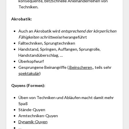
konsequente, blitzschnelle Aneinanderreihen von
Techniken.
Akrobatik:
Auch an Akrobatik wird
entsprechend der körperlichen
Fähigkeiten
schrittweise
herangeführt
Falltechniken, Sprungtechniken
Handstand, Springen, Auffangen, Sprungrolle,
Handstandüberschlag, …
Überkopfwurf
Gesprungene Beinangriffe (‚
Beinscheren
‚, teils sehr
spektakulär
)
Quyens (Formen):
Üben von Techniken und Abläufen macht damit mehr
Spaß
Stände-Quyen
Armtechniken-Quyen
Dynamik-Quyen
…