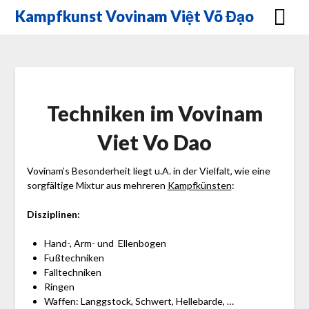
Skip
Kampfkunst Vovinam Việt Võ Đạo
to
content
Techniken im Vovinam
Viet Vo Dao
Vovinam’s Besonderheit liegt u.A. in der Vielfalt, wie eine
sorgfältige Mixtur aus mehreren
Kampfkünsten
:
Disziplinen:
Hand-, Arm- und Ellenbogen
Fußtechniken
Falltechniken
Ringen
Waffen: Langgstock, Schwert, Hellebarde, …