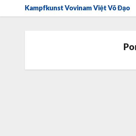
Skip
Kampfkunst Vovinam Việt Võ Đạo
to
content
Po