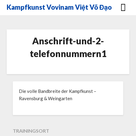
Skip
Kampfkunst Vovinam Việt Võ Đạo
to
content
Anschrift-und-2-
telefonnummern1
Die volle Bandbreite der Kampfkunst –
Ravensburg & Weingarten
TRAININGSORT