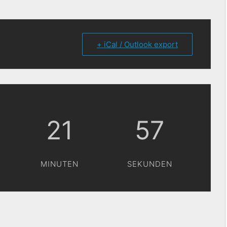
+ iCal / Outlook export
21
56
MINUTEN
SEKUNDEN