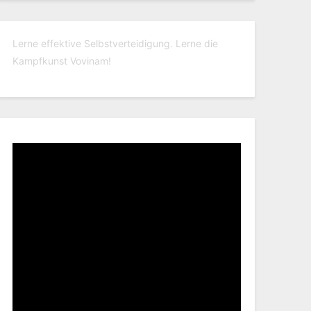
Lerne effektive Selbstverteidigung. Lerne die
Kampfkunst Vovinam!