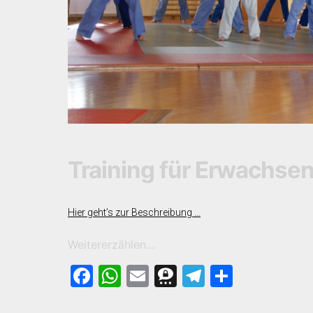
Training für Erwachse
Hier geht’s zur Beschreibung …
Weitererzählen...
Facebook
WhatsApp
Email
Threema
Telegram
Teilen