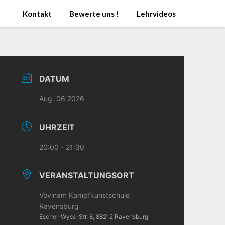
Kontakt
Bewerte uns !
Lehrvideos
DATUM
Aug. 06 2026
UHRZEIT
20:00 - 21:30
VERANSTALTUNGSORT
Vovinam Kampfkunstschule
Ravensburg
Escher-Wyss-Str. 8, 88212 Ravensburg