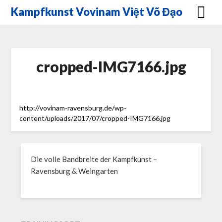
Skip
Kampfkunst Vovinam Việt Võ Đạo
to
content
cropped-IMG7166.jpg
http://vovinam-ravensburg.de/wp-
content/uploads/2017/07/cropped-IMG7166.jpg
Die volle Bandbreite der Kampfkunst –
Ravensburg & Weingarten