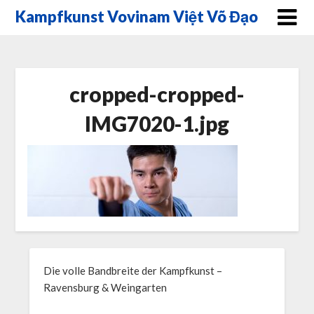
Skip
Kampfkunst Vovinam Việt Võ Đạo
to
content
cropped-cropped-
IMG7020-1.jpg
Die volle Bandbreite der Kampfkunst –
Ravensburg & Weingarten