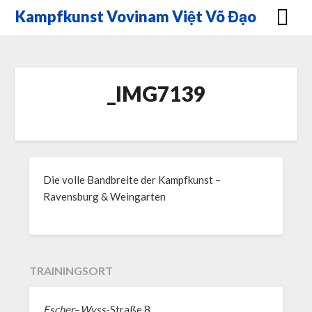
Skip
Kampfkunst Vovinam Việt Võ Đạo
to
content
_IMG7139
Die volle Bandbreite der Kampfkunst –
Ravensburg & Weingarten
TRAININGSORT
Escher
–
Wyss
-Straße 8